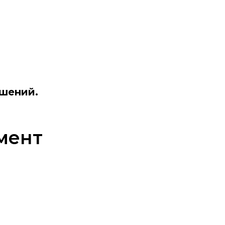
ешений.
мент