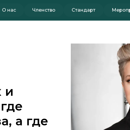
О нас
Членство
Стандарт
Мероп
 и
 где
, а где