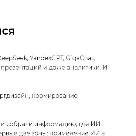
лся
eepSeek, YandexGPT, GigaChat,
и презентаций и даже аналитики. И
оргдизайн, нормирование
 и собрали информацию, где ИИ
 первые две зоны: применение ИИ в