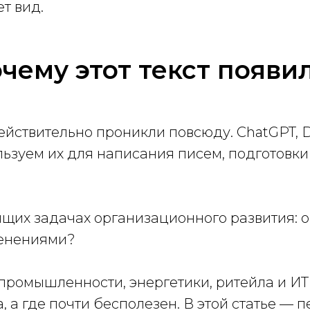
ет вид.
чему этот текст появи
действительно проникли повсюду. ChatGPT, D
льзуем их для написания писем, подготовк
оящих задачах организационного развития: 
менениями?
ромышленности, энергетики, ритейла и ИТ
а, а где почти бесполезен. В этой статье —