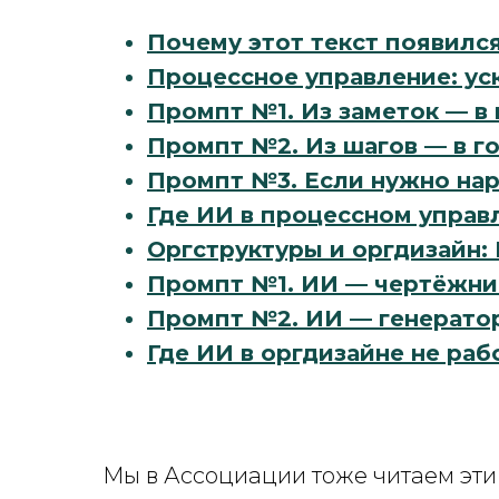
Почему этот текст появилс
Процессное управление: у
Промпт №1. Из заметок — в
Промпт №2. Из шагов — в г
Промпт №3. Если нужно нар
Где ИИ в процессном управ
Оргструктуры и оргдизайн:
Промпт №1. ИИ — чертёжни
Промпт №2. ИИ — генератор
Где ИИ в оргдизайне не раб
Мы в Ассоциации тоже читаем эти