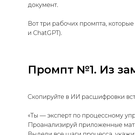
документ.
Вот три рабочих промпта, которые
и ChatGPT).
Промпт №1. Из за
Скопируйте в ИИ расшифровки встр
«Ты — эксперт по процессному уп
Проанализируй приложенные мат
Выдели все шаги процесса, укажи