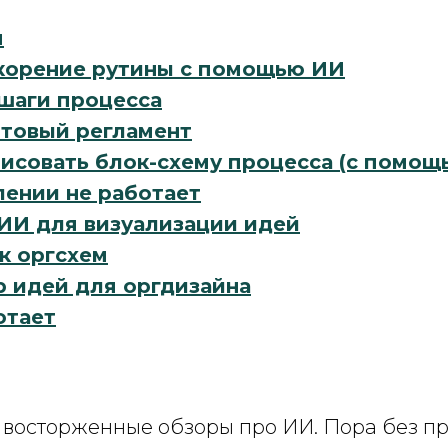
я
скорение рутины с помощью ИИ
 шаги процесса
отовый регламент
исовать блок-схему процесса (с помощ
лении не работает
 ИИ для визуализации идей
к оргсхем
 идей для оргдизайна
отает
 восторженные обзоры про ИИ. Пора без при