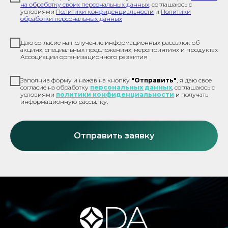
на обработку своих персональных данных
, соглашаюсь с
условиями
Политики конфиденциальности
и
Политики
обработки персональных данных
Даю согласие на получение информационных рассылок об
акциях, специальных предложениях, мероприятиях и продуктах
Ассоциации организационного развития
Заполнив форму и нажав на кнопку
"Отправить"
, я даю свое
согласие на обработку
персональных данных
, соглашаюсь с
условиями
политики конфиденциальности
и
получать
информационную рассылку.
Отправить заявку