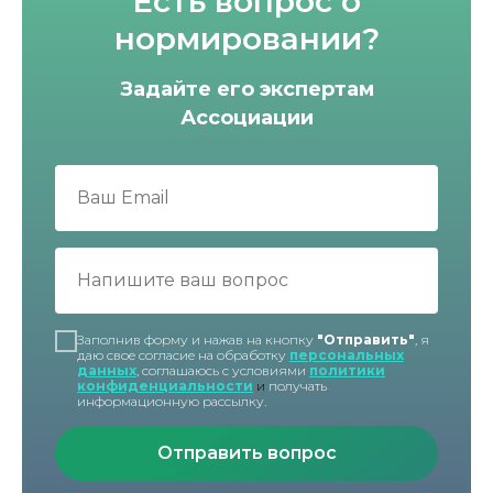
Есть вопрос о
нормировании?
Задайте его экспертам
Ассоциации
Заполнив форму и нажав на кнопку
"Отправить"
, я
даю свое согласие на обработку
персональных
данных
, соглашаюсь с условиями
политики
конфиденциальности
и
получать
информационную рассылку.
Отправить вопрос