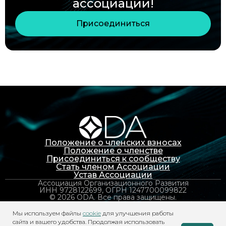
ассоциации!
Присоединиться
Положение о членских взносах
Положение о членстве
Присоединиться к сообществу
Стать членом Ассоциации
Устав Ассоциации
Ассоциация Организационного Развития
ИНН 9728122699, ОГРН 1247700099822
© 2026 ODA. Все права защищены.
info@orgdevworld.ru
Политика конфиденциальности
Мы используем файлы
cookie
для улучшения работы
Политика обработки персональных данных
сайта и вашего удобства. Продолжая использовать
Согласие на обработку персональных данных