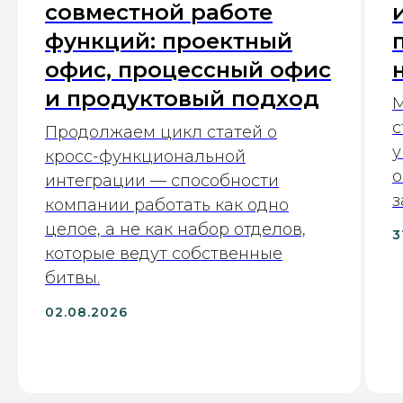
совместной работе
функций: проектный
офис, процессный офис
и продуктовый подход
М
с
Продолжаем цикл статей о
у
кросс-функциональной
о
интеграции — способности
з
компании работать как одно
целое, а не как набор отделов,
3
которые ведут собственные
битвы.
02.08.2026