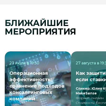
БЛИЖАЙШИЕ
МЕРОПРИЯТИЯ
23 июля в 19:30
27 августа в 19:
Операционная
Как защити
эффективность:
если ставк
сравнение подходов
Спикер: Юлия К
консалтинговых
MakeSense
компаний
Формат: онлайн
Стоимость: беспл