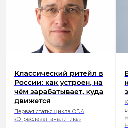
Классический ритейл в
России: как устроен, на
чём зарабатывает, куда
движется
К
в
Первая статья цикла ODA
и
«Отраслевая аналитика»
Н