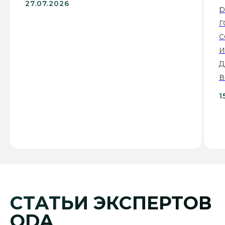
27.07.2026
р
г
с
и
д
в
1
СТАТЬИ ЭКСПЕРТОВ
ODA