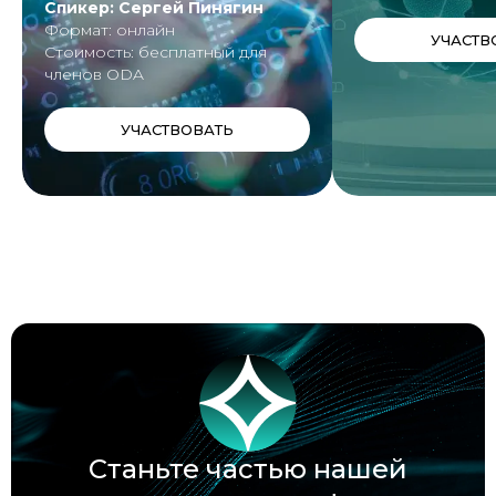
Спикер: Сергей Пинягин
Формат: онлайн
УЧАСТВ
Стоимость: бесплатный для
членов ODA
УЧАСТВОВАТЬ
Станьте частью нашей