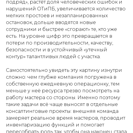
подряд», растёт доля человеческих ошибок и
нарушений ОТиПБ, увеличивается количество
мелких простоев и незапланированных
остановок, дольше вводятся новые
сотрудники и быстрее «сгорают» те, кто уже
есть. На уровне цифр это превращается в
потери по производительности, качеству,
безопасности и в устойчивый «утечный
контур» талантливых людей с участка.
Самостоятельно увидеть эту картину изнутри
сложно: чем глубже компания погружена в
собственную ежедневную операционку, тем
меньше у неё ресурса трезво посмотреть на
работу мастера со стороны. Именно поэтому
такие задачи всё чаще выносят в отдельные
консалтинговые проекты: внешняя команда
замеряет реальное время мастеров, проводит
инвентаризацию функций и помогает
пересобрать роль так, чтобы она наконец стала