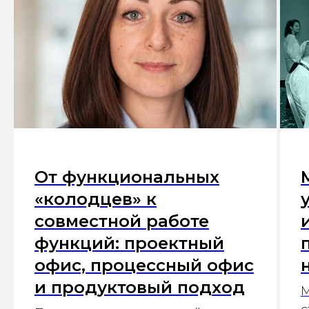
От функциональных
«колодцев» к
совместной работе
функций: проектный
офис, процессный офис
и продуктовый подход
М