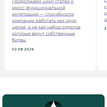
с
Продолжаем цикл статей о
у
кросс-функциональной
о
интеграции — способности
з
компании работать как одно
целое, а не как набор отделов,
3
которые ведут собственные
битвы.
02.08.2026