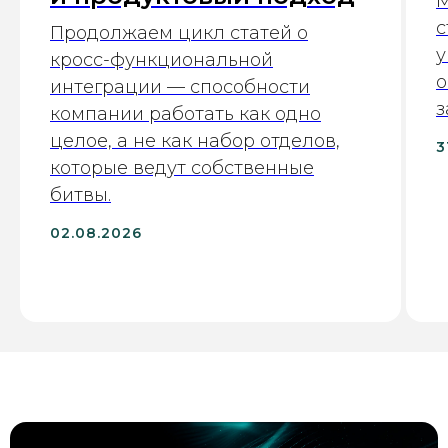
М
с
Продолжаем цикл статей о
у
кросс-функциональной
о
интеграции — способности
з
компании работать как одно
целое, а не как набор отделов,
3
которые ведут собственные
битвы.
02.08.2026