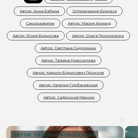
Автор: Анна Бабина
Оптимизация бизнеса
Саморазвитие
Автор: Мария Арманд
Автор: Юлия Борисова
Автор: Ольга Прохоренко
Автор: Светлана Сидоркина
Автор: Татьяна Новоселова
Автор: Кирилл Борисович Проклов
Автор: Наталия Горбачевская
Автор: Сафронов Максим
АВТОР: ТАТЬЯНА НОВОСЕЛОВА