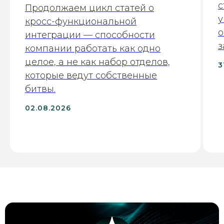
с
Продолжаем цикл статей о
у
кросс-функциональной
о
интеграции — способности
з
компании работать как одно
целое, а не как набор отделов,
3
которые ведут собственные
битвы.
02.08.2026