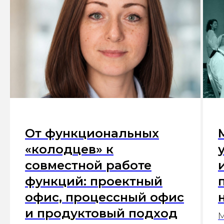
От функциональных
«колодцев» к
совместной работе
функций: проектный
офис, процессный офис
и продуктовый подход
М