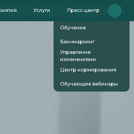
риятия
Услуги
Пресс-центр
LET'S GO!
Консалтинг
Консалтинг
Форум 2026
Форум 2026
Обучение
Обучение
Управление
Бенчмаркинг
изменениями
Управление
Бенчмаркинг
изменениями
Центр нормирования
Центр нормирования
Обучающие вебинары
Обучающие вебинары