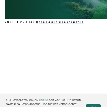
2025-11-26 11:30
Прошедшие мероприятия
Положение о членских взносах
Положение о членстве
Присоединиться к сообществу
Стать членом Ассоциации
Устав Ассоциации
Ассоциация Организационного Развития
ИНН 9728122699, ОГРН 1247700099822
© 2026 ODA. Все права защищены.
info@orgdevworld.ru
Политика конфиденциальности
Мы используем файлы
cookie
для улучшения работы
Политика обработки персональных данных
сайта и вашего удобства. Продолжая использовать
Согласие на обработку персональных данных