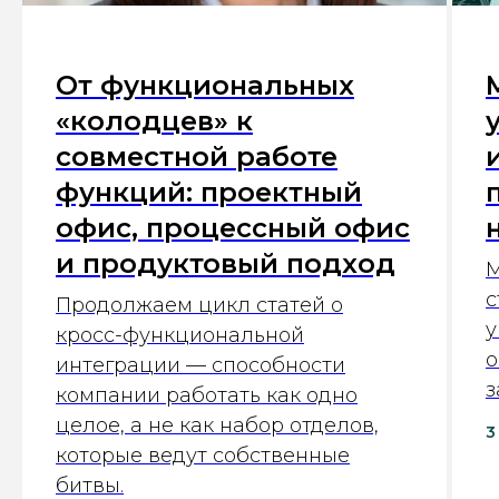
От функциональных
«колодцев» к
совместной работе
функций: проектный
офис, процессный офис
и продуктовый подход
М
с
Продолжаем цикл статей о
у
кросс-функциональной
о
интеграции — способности
з
компании работать как одно
целое, а не как набор отделов,
3
которые ведут собственные
битвы.