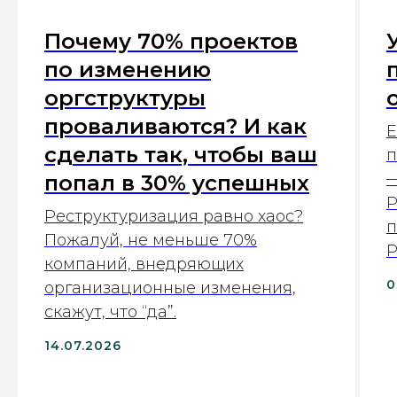
Почему 70% проектов
по изменению
оргструктуры
проваливаются? И как
E
сделать так, чтобы ваш
п
—
попал в 30% успешных
Р
Реструктуризация равно хаос?
п
Пожалуй, не меньше 70%
P
компаний, внедряющих
0
организационные изменения,
скажут, что “да”.
14.07.2026