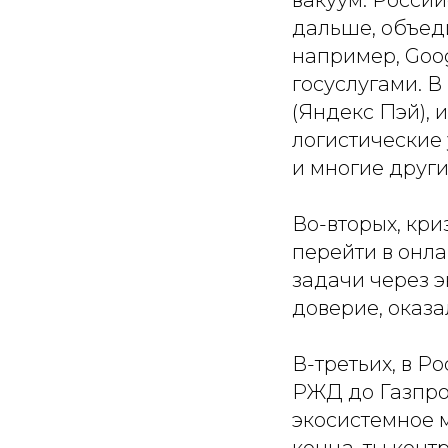
вакуум. Росси
дальше, объеди
например, Goog
госуслугами. 
(Яндекс Пэй), 
логистические 
и многие други
Во-вторых, кр
перейти в онла
задачи через э
доверие, оказ
В-третьих, в Р
РЖД до Газпром
экосистемное 