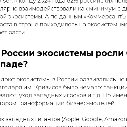
iser, к концу 2024 года 62% российских пол
улярно взаимодействовали как минимум с д
ой экосистемы. А по данным «КоммерсантЪ»
ота в стране приходилось на экосистемные
ет расти.
 России экосистемы росли 
ападе?
докс: экосистемы в России развивались не
агодаря им. Кризисов было немало: санкции
валют, уход западных игроков и т.д. Но име
атором трансформации бизнес-моделей.
ок западных гигантов (Apple, Google, Amazon