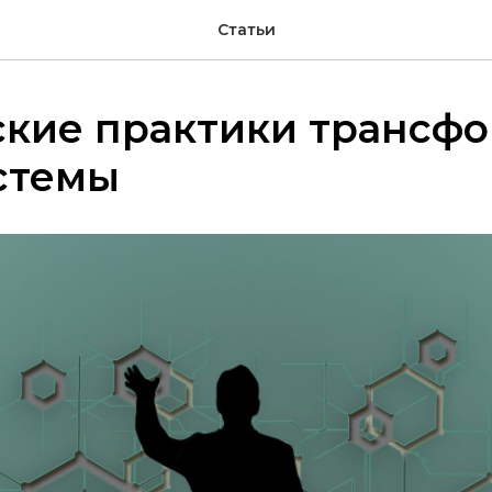
Статьи
ские практики трансф
стемы