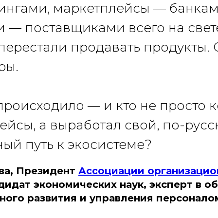
нгами, маркетплейсы — банкам
 — поставщиками всего на свет
ерестали продавать продукты. 
ры.
 происходило — и кто не просто 
ейсы, а выработал свой, по-русс
ый путь к экосистеме?
ва, Президент
Ассоциации организацио
ндидат экономических наук, эксперт в о
ного развития и управления персонало