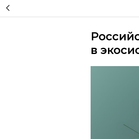
Россий
в экоси