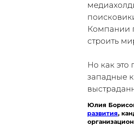
медиахолди
поисковики
Компании п
строить ми
Но как это
западные к
выстраданн
Юлия Борисо
развития
, ка
организацион