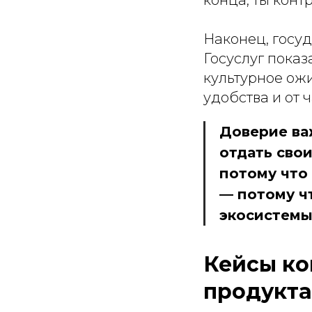
конца, ты кон
Наконец, госуд
Госуслуг показ
культурное ожи
удобства и от 
Доверие ва
отдать сво
потому что
— потому чт
экосистемы
Кейсы ко
продукта