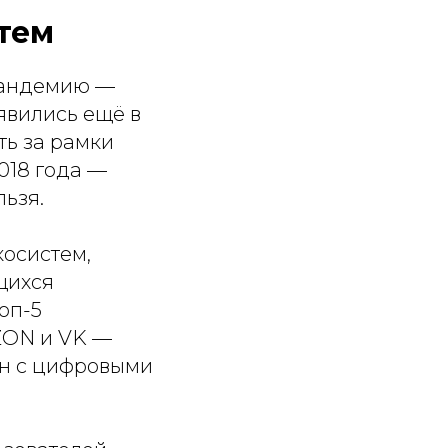
стем
 пандемию —
явились ещё в
ть за рамки
018 года —
льзя.
косистем,
щихся
оп-5
OZON и VK —
ян с цифровыми