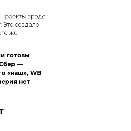
. Проекты вроде
. Это создало
ого же
ли готовы
 Сбер —
то «наш», WB
верия нет
т