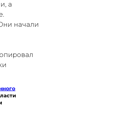
и, а
е.
Они начали
копировал
ки
нного
бласти
м