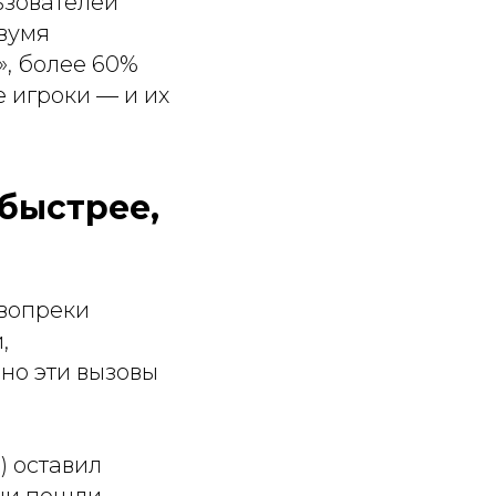
ьзователей
вумя
, более 60%
 игроки — и их
быстрее,
 вопреки
,
нно эти вызовы
) оставил