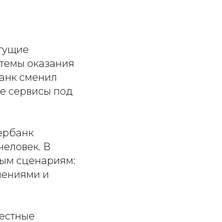
стущие
стемы оказания
банк сменил
е сервисы под
ербанк
человек. В
ым сценариям:
ечениями и
естные