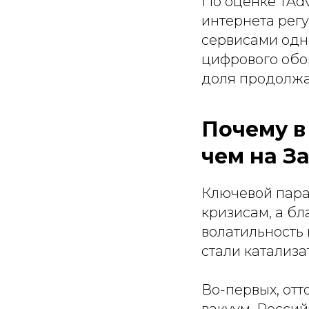
По оценке TAdv
интернета рег
сервисами одн
цифрового обор
доля продолжа
Почему в
чем на З
Ключевой пара
кризисам, а бл
волатильность 
стали катализ
Во-первых, отт