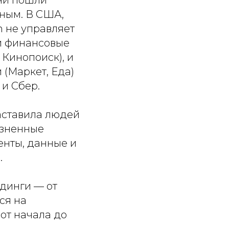
они пошли
нным. В США,
n не управляет
 и финансовые
 Кинопоиск), и
 (Маркет, Еда)
 и Сбер.
аставила людей
изненные
енты, данные и
.
лдинги — от
ся на
от начала до