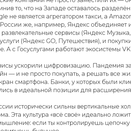
йские компании не просто заместили их — 
нив то, что на Западе оставалось разделё
le не является агрегатором такси, а Amazo
В России же, например, Яндекс объединяет
и развлекательные сервисы (Яндекс Музыка,
услуги (Яндекс GO, Путешествия), и покупки
е. А с Госуслугами работают экосистемы VK
изисы ускорили цифровизацию. Пандемия з
йн — и не просто покупать, а решать все ж
кран смартфона. Банки, у которых были кли
ались в идеальной позиции для расширения
оссии исторически сильны вертикальные хо
а. Эта культура «всё своё» идеально ложит
мышление: если ты контролируешь цепочку 