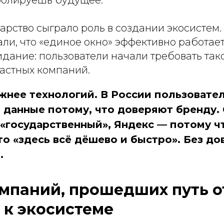
тролируешь будущее.
арство сыграло роль в создании экосистем
али, что «единое окно» эффективно работает
дание: пользователи начали требовать так
частных компаний.
жнее технологий. В России пользовате
и данные потому, что доверяют бренду.
 «государственный», Яндекс — потому ч
о «здесь всё дёшево и быстро». Без до
.
мпаний, прошедших путь о
 к экосистеме