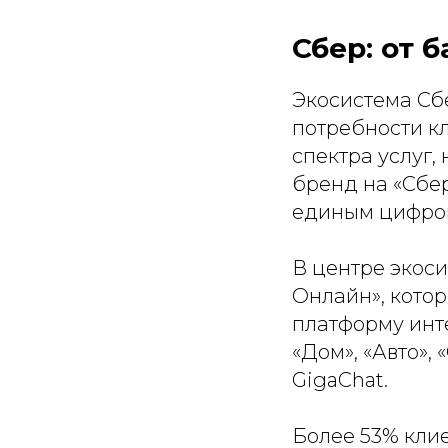
Сбер: от 
Экосистема Сб
потребности к
спектра услуг,
бренд на «Сбе
единым цифров
В центре экос
Онлайн», кото
платформу инт
«Дом», «Авто»,
GigaChat.
Более 53% кли